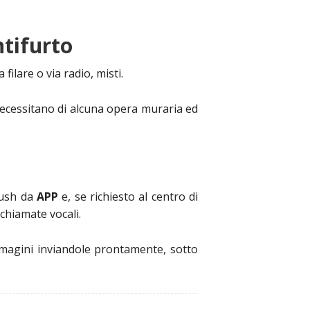
ntifurto
filare o via radio, misti.
 necessitano di alcuna opera muraria ed
push da
APP
e, se richiesto al centro di
chiamate vocali.
immagini inviandole prontamente, sotto