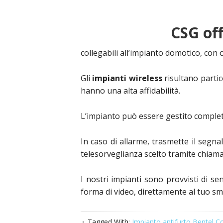
CSG
off
collegabili all’impianto domotico, con o 
Gli
impianti wireless
risultano partic
hanno una alta affidabilità.
L’impianto può essere gestito compl
In caso di allarme, trasmette il segnal
telesorveglianza scelto tramite chiama
I nostri impianti sono provvisti di s
forma di video, direttamente al tuo s
Tagged With:
Impianto antifurto Bentel C