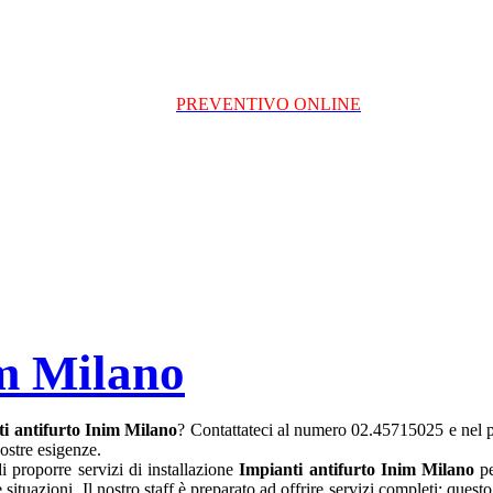
PREVENTIVO ONLINE
im Milano
i antifurto Inim Milano
? Contattateci al numero 02.45715025 e nel p
ostre esigenze.
i proporre servizi di installazione
Impianti antifurto Inim Milano
pe
che situazioni. Il nostro staff è preparato ad offrire servizi completi: qu